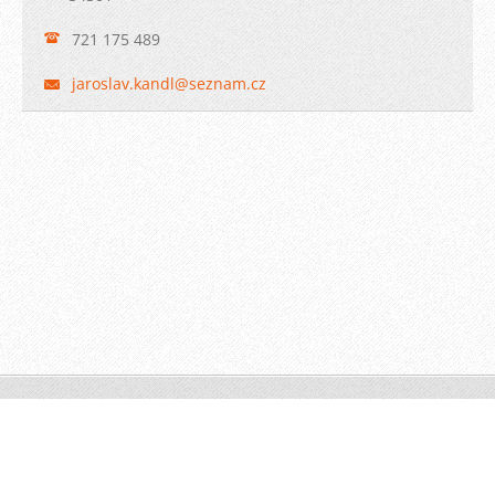
721 175 489
jaroslav
.kandl@s
eznam.cz
© 2011 Všechna práva vyhrazena.
Tvorba webových stránek zdarma