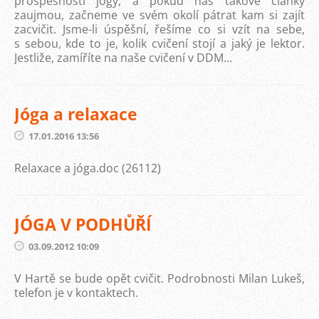
prospěšnosti jógy, a pokud nás takové články
zaujmou, začneme ve svém okolí pátrat kam si zajít
zacvičit. Jsme-li úspěšní, řešíme co si vzít na sebe,
s sebou, kde to je, kolik cvičení stojí a jaký je lektor.
Jestliže, zamíříte na naše cvičení v DDM...
Jóga a relaxace
17.01.2016 13:56
Relaxace a jóga.doc (26112)
JÓGA V PODHŮŘÍ
03.09.2012 10:09
V Hartě se bude opět cvičit. Podrobnosti Milan Lukeš,
telefon je v kontaktech.