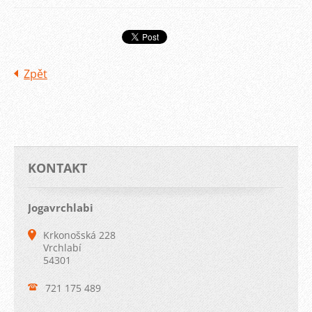
Zpět
KONTAKT
Jogavrchlabi
Krkonošská 228
Vrchlabí
54301
721 175 489